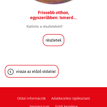
Frissebb otthon,
egyszerűbben: Ismerd...
Kattints a részletekért!
részletek
vissza az előző oldalra!
Oldal információk
Adatkezelési tájékoztató
Impresszum
Sütik kezelése