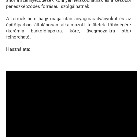
ahol a szennyeződések könnyen lerakódhatnak és a későbbi
penészképződés forrásául szolgálhatnak.
A termék nem hagy maga után anyagmaradványokat és az
építőiparban általánosan alkalmazott felületek többségére
(kerámia burkolólapokra, kőre, üvegmozaikra stb.)
felhordható.
Használata: