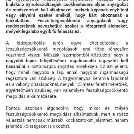
kialakuló nyírófeszültségek csökkentésére olyan anyagokat
és rendszereket kell alkalmazni, melyek képesek enyhíteni
vagy elnyelni ezeket anélkül, hogy kárt okoznának a
burkolatban. Feszültségcsökkentő anyagoknak vagy
rendszereknek nevezhetjük azokat a rétegrendi elemeket,
melyek legalább egyik fő feladata ez.
A hidegburkolás terén egyre elterjedtebbek a
feszültségcsökkentő megoldások, ami több tényezőre
vezethető vissza. Műszaki szempontból köztudott, hogy a
nagyobb lapok telepítéséhez rugalmasabb ragasztót kell
használni
a biztonságos rögzítés érdekében. Ez azt jelenti,
hogy minél nagyobb a lap, annál nagyobb rugalmasságú
ragasztóra van szükség. A hagyományos kerámia lapoknál
és a vékony óriáslapoknál, melyek 1,5 méter feletti méretűek,
egyértelműen szükség van valamilyen feszültségcsökkentő
megoldás alkalmazására.
Fontos azonban átgondolni, hogy mikor és milyen
feszültségcsökkentő megoldást alkalmazunk, mert a rossz
választás nemcsak műszaki kockázatokat jelenthet, hanem
jelentős költségeket is okozhat.