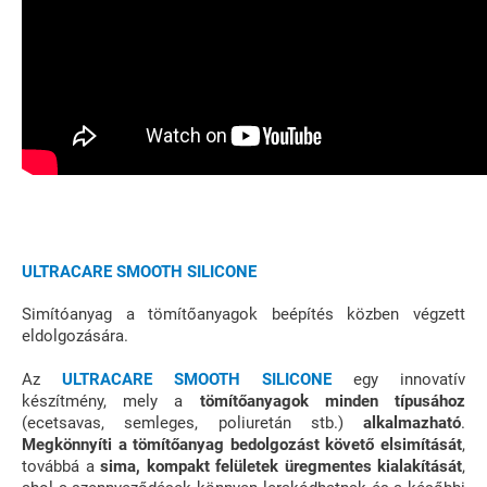
ULTRACARE SMOOTH SILICONE
Simítóanyag a tömítőanyagok beépítés közben végzett
eldolgozására.
Az
ULTRACARE SMOOTH SILICONE
egy innovatív
készítmény, mely a
tömítőanyagok minden típusához
(ecetsavas, semleges, poliuretán stb.)
alkalmazható
.
Megkönnyíti a tömítőanyag bedolgozást követő elsimítását
,
továbbá a
sima, kompakt felületek üregmentes kialakítását
,