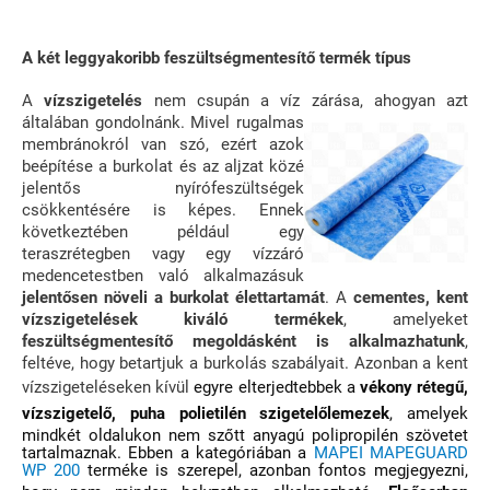
A két leggyakoribb feszültségmentesítő termék típus
A
vízszigetelés
nem csupán a víz zárása, ahogyan azt
általában gon
dolnánk. Mivel rugalmas
membránokról van szó, ezért azok
beépítése a burkolat és az aljzat közé
jelentős nyírófeszültségek
csökkentésére is képes. Ennek
következtében például egy
teraszrétegben vagy egy vízzáró
medencetestben való alkalmazásuk
jelentősen növeli a burkolat élettartamát
. A
cementes, kent
vízszigetelések kiváló termékek
, amelyeket
feszültségmentesítő megoldásként is alkalmazhatunk
,
feltéve, hogy betartjuk a burkolás szabályait. Azonban a kent
vízszigeteléseken kívül
egyre elterjedtebbek a
vékony rétegű,
vízs
zigetelő, puha polietilén szigetelőlemezek
, amelyek
mindkét oldalukon nem szőtt anyagú polipropilén szövetet
tartalmaznak. Ebben a kategóriában a
MAPEI MAPEGUARD
WP 200
terméke is szerepel, azonban fontos megjegyezni,