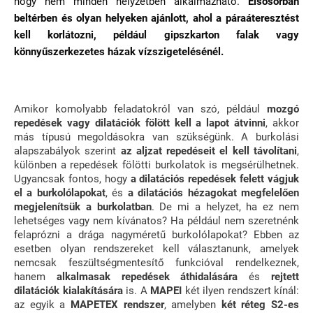
hogy nem minden helyzetben alkalmazható.
Elsősorban
beltérben és olyan helyeken ajánlott, ahol a páraáteresztést
kell korlátozni, példáu
l gipszkarton falak vagy
könnyűszerkezetes házak vízszigetelésénél.
Amikor komolyabb feladatokról van szó, például
mozgó
repedések vagy dilatációk fölött kell a lapot átvinni
, akkor
más típusú megoldásokra van szükségünk. A burkolási
alapszabályok szerint
az aljzat repedéseit el kell távolítani
,
különben a repedések fölötti burkolatok is megsérülhetnek.
Ugyancsak fontos, hogy
a dilatációs repedések felett vágjuk
el a burkolólapokat
, és
a dilatációs hézagokat megfelelően
megjelenítsük a burkolatban
. De mi a helyzet, ha ez nem
lehetséges vagy nem kívánatos? Ha például nem szeretnénk
felaprózni a drága nagyméretű burkolólapokat? Ebben az
esetben olyan rendszereket kell választanunk, amelyek
nemcsak feszültségmentesítő funkcióval rendelkeznek,
hanem
alkalmasak repedések áthidalására
és
rejtett
dilatációk kialakítására
is. A
MAPEI
két ilyen rendszert kínál:
az egyik a
MAPETEX
rendszer
, amelyben
két réteg S2-es