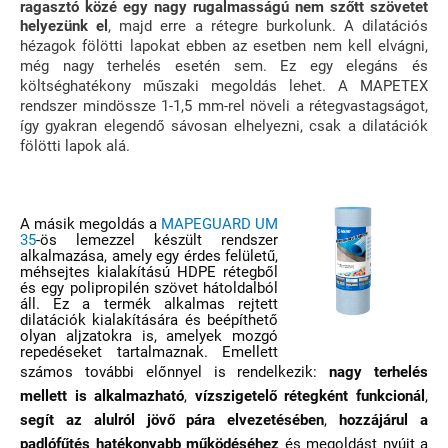
ragasztó közé egy nagy rugalmasságú nem szőtt szövetet
helyezünk el
, majd erre a rétegre burkolunk. A dilatációs
hézagok fölötti lapokat ebben az esetben nem kell elvágni,
még nagy terhelés esetén sem. Ez egy elegáns és
költséghatékony műszaki megoldás lehet. A MAPETEX
rendszer mindössze 1-1,5 mm-rel növeli a rétegvastagságot,
így gyakran elegendő sávosan elhelyezni, csak a dilatációk
fölötti lapok alá.
A másik megoldás a
MAPEGUARD UM
35
-ös lemezzel készült rendszer
alkalmazása, amely egy érdes felületű,
méhsejtes kialakítású HDPE rétegből
és egy polipropilé
n szöv
et hátoldalból
áll.
Ez a termék alkalmas rejtett
dilatációk kialakítására és beépíthető
olyan aljzatokra is, amelyek mozgó
repedéseket tartalmazna
k. Emellett
számos további előnnyel is rendelkezik:
nagy terhelés
mellett is alkalmazható
,
vízszigetelő rétegként funkcionál
,
segít az alulról jövő pára elvezetésében
,
hozzájárul a
padlófűtés hatékonyabb működéséhez
és megoldást nyújt a