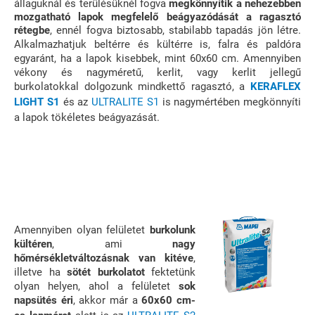
állaguknál és terülésüknél fogva
megkönnyítik a nehezebben
mozgatható lapok megfelelő beágyazódását a ragasztó
rétegbe
, ennél fogva biztosabb, stabilabb tapadás jön létre.
Alkalmazhatjuk beltérre és kültérre is, falra és paldóra
egyaránt, ha a lapok kisebbek, mint 60x60 cm. Amennyiben
vékony és nagyméretű, kerlit, vagy kerlit jellegű
burkolatokkal dolgozunk mindkettő ragasztó, a
KERAFLEX
LIGHT S1
és az
ULTRA
LITE S1
is nagymértében megkönnyíti
a lapok tökéletes beágyazását.
Amennyiben olyan felületet
burkolunk
kültéren
, ami
nagy
hőmérsékletváltozásnak van kitéve
,
illetve ha
sötét burkolatot
fektetünk
olyan helyen, ahol a felületet
sok
napsütés éri
, akkor már a
60x60 cm-