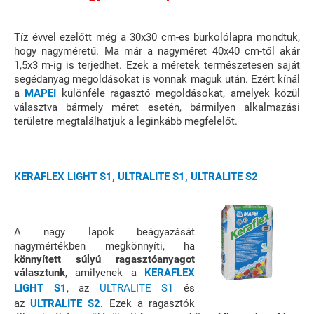
Tíz évvel ezelőtt még a 30x30 cm-es burkolólapra mondtuk,
hogy nagyméretű. Ma már a nagyméret 40x40 cm-től akár
1,5x3 m-ig is terjedhet. Ezek a méretek természetesen saját
segédanyag megoldásokat is vonnak maguk után. Ezért kínál
a
MAPEI
különféle ragasztó megoldásokat, amelyek közül
választva bármely méret esetén, bármilyen alkalmazási
területre megtalálhatjuk a leginkább megfelelőt.
KERAFLEX LIGHT S1, ULTRALITE S1, ULTRALITE S2
A nagy lapok beágyazását
nagymértékben megkönnyíti, ha
könnyített súlyú ragasztóanyagot
választunk
, amilyenek a
KERAFLEX
LIGHT S1
, az
ULTRALITE S1
és
az
ULTRALITE S2
. Ezek a ragasztók