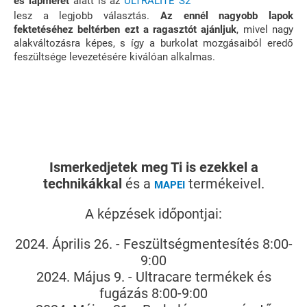
es lapméret
alatt is az
ULTRALITE S2
lesz a legjobb választás.
Az ennél nagyobb lapok
fektetéséhez beltérben ezt a ragasztót ajánljuk
, mivel nagy
alakváltozásra képes, s így a burkolat mozgásaiból eredő
feszültsége levezetésére kiválóan alkalmas.
Ismerkedjetek meg Ti is ezekkel a
technikákkal
és a
termékeivel.
MAPEI
A képzések időpontjai:
2024. Április 26. - Feszültségmentesítés 8:00-
9:00
2024. Május 9. - Ultracare termékek és
fugázás 8:00-9:00