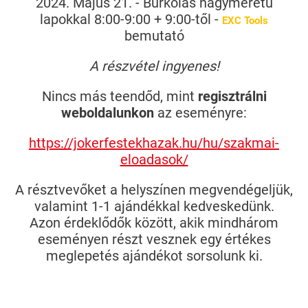
2024. Május 21. - Burkolás nagyméretű
lapokkal 8:00-9:00 + 9:00-től -
EXC Tools
bemutató
A részvétel ingyenes!
Nincs más teendőd, mint
regisztrálni
weboldalunkon
az eseményre:
https://jokerfestekhazak.hu/hu/szakmai-
eloadasok/
A résztvevőket a helyszínen megvendégeljük,
valamint 1-1 ajándékkal kedveskedünk.
Azon érdeklődők között, akik mindhárom
eseményen részt vesznek egy értékes
meglepetés ajándékot sorsolunk ki.