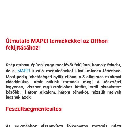
Útmutató MAPEI termékekkel az Otthon
felújításához!
Szép otthont építeni vagy meglévőt felújítani komoly feladat,
de a
MAPEI
kiváló megoldásokat kínál minden lépéshez.
Most pedig lehetőséged nyílik eljönni a 3 alkalmas szakmai
előadásukra, amit nálunk tartanak meg! A részvétel
ingyenes, viszont regisztrációhoz kötött, erről olvashatsz
később… Három alkalom, három témakör, nézzük melyek
lesznek azok!
Feszültségmentesítés
Az egymáshoz viszonyított folyamatos mozgás miatt