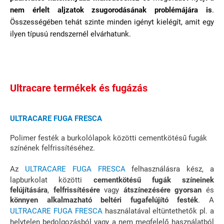
nem érlelt aljzatok zsugorodásának problémájára is
.
Összességében tehát szinte minden igényt kielégít, amit egy
ilyen típusú rendszernél elvárhatunk.
Ultracare termékek és fugázás
ULTRACARE FUGA FRESCA
Polimer festék a burkolólapok közötti cementkötésű fugák
színének felfrissítéséhez.
Az
ULTRACARE FUGA FRESCA
felhasználásra kész, a
lapburkolat közötti
cementkötésű fugák színeinek
felújítására
,
felfrissítésére
vagy
átszínezésére gyorsan
és
könnyen alkalmazható beltéri fugafelújító festék
. A
ULTRACARE FUGA FRESCA
használatával eltüntethetők pl. a
helytelen bedolgozásból vagy a nem megfelelő használatból