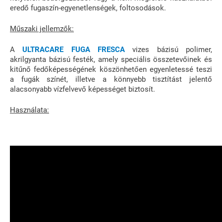
eredő fugaszín-egyenetlenségek, foltosodások.
Műszaki jellemzők:
A
ULTRACARE FUGA FRESCA
vizes bázisú polimer,
akrilgyanta bázisú festék, amely speciális összetevőinek és
kitűnő fedőképességének köszönhetően egyenletessé teszi
a fugák színét, illetve a könnyebb tisztítást jelentő
alacsonyabb vízfelvevő képességet biztosít.
Használata: